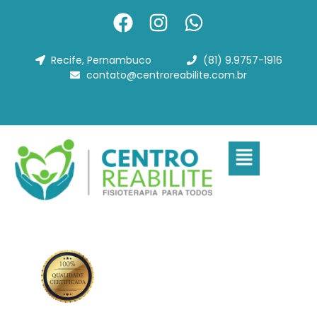
Recife, Pernambuco
(81) 9.9757-1916
contato@centroreabilite.com.br